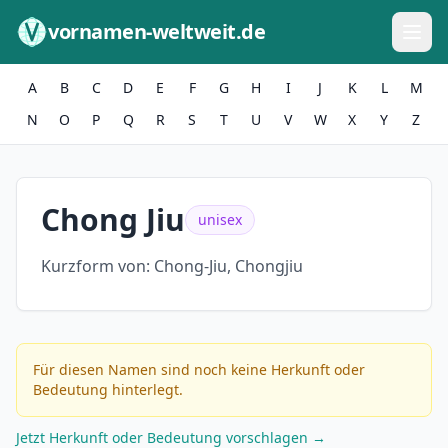
Zum Inhalt springen
vornamen-weltweit.de
A
B
C
D
E
F
G
H
I
J
K
L
M
N
O
P
Q
R
S
T
U
V
W
X
Y
Z
Chong Jiu
unisex
Kurzform von:
Chong-Jiu, Chongjiu
Für diesen Namen sind noch keine Herkunft oder
Bedeutung hinterlegt.
Jetzt Herkunft oder Bedeutung vorschlagen →