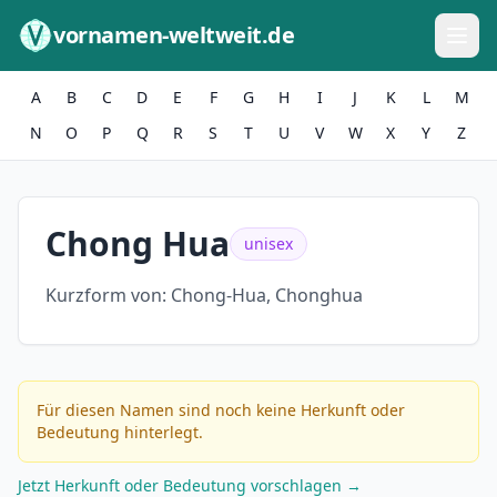
Zum Inhalt springen
vornamen-weltweit.de
A
B
C
D
E
F
G
H
I
J
K
L
M
N
O
P
Q
R
S
T
U
V
W
X
Y
Z
Chong Hua
unisex
Kurzform von:
Chong-Hua, Chonghua
Für diesen Namen sind noch keine Herkunft oder
Bedeutung hinterlegt.
Jetzt Herkunft oder Bedeutung vorschlagen →