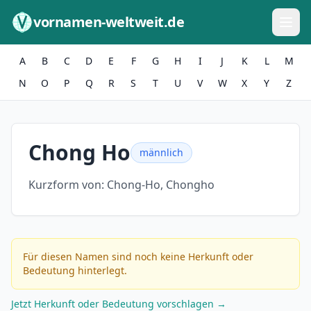
Zum Inhalt springen
vornamen-weltweit.de
A
B
C
D
E
F
G
H
I
J
K
L
M
N
O
P
Q
R
S
T
U
V
W
X
Y
Z
Chong Ho
männlich
Kurzform von:
Chong-Ho, Chongho
Für diesen Namen sind noch keine Herkunft oder
Bedeutung hinterlegt.
Jetzt Herkunft oder Bedeutung vorschlagen →