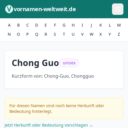
Zum Inhalt springen
vornamen-weltweit.de
A
B
C
D
E
F
G
H
I
J
K
L
M
N
O
P
Q
R
S
T
U
V
W
X
Y
Z
Chong Guo
unisex
Kurzform von:
Chong-Guo, Chongguo
Für diesen Namen sind noch keine Herkunft oder
Bedeutung hinterlegt.
Jetzt Herkunft oder Bedeutung vorschlagen →