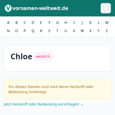
Zum Inhalt springen
vornamen-weltweit.de
A
B
C
D
E
F
G
H
I
J
K
L
M
N
O
P
Q
R
S
T
U
V
W
X
Y
Z
Chloe
weiblich
Für diesen Namen sind noch keine Herkunft oder
Bedeutung hinterlegt.
Jetzt Herkunft oder Bedeutung vorschlagen →