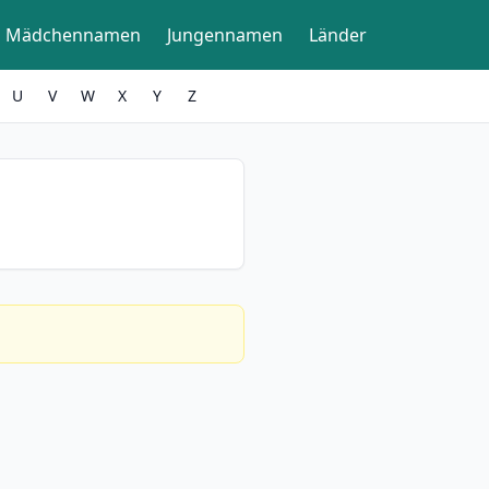
Mädchennamen
Jungennamen
Länder
U
V
W
X
Y
Z