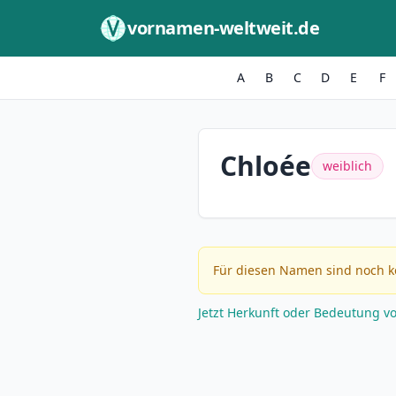
Zum Inhalt springen
vornamen-weltweit.de
A
B
C
D
E
F
Chloée
weiblich
Für diesen Namen sind noch k
Jetzt Herkunft oder Bedeutung v