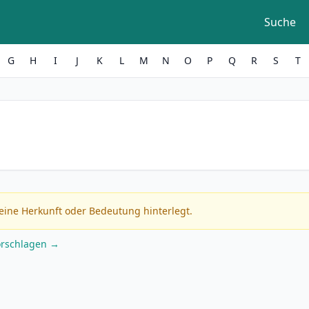
Suche
G
H
I
J
K
L
M
N
O
P
Q
R
S
T
eine Herkunft oder Bedeutung hinterlegt.
orschlagen →