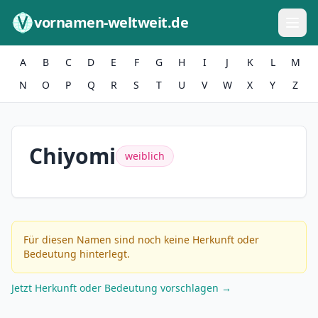
Zum Inhalt springen
vornamen-weltweit.de
A
B
C
D
E
F
G
H
I
J
K
L
M
N
O
P
Q
R
S
T
U
V
W
X
Y
Z
Chiyomi
weiblich
Für diesen Namen sind noch keine Herkunft oder
Bedeutung hinterlegt.
Jetzt Herkunft oder Bedeutung vorschlagen →