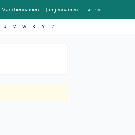
Mädchennamen
Jungennamen
Länder
U
V
W
X
Y
Z