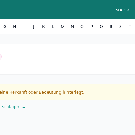
Suche
G
H
I
J
K
L
M
N
O
P
Q
R
S
T
eine Herkunft oder Bedeutung hinterlegt.
orschlagen →