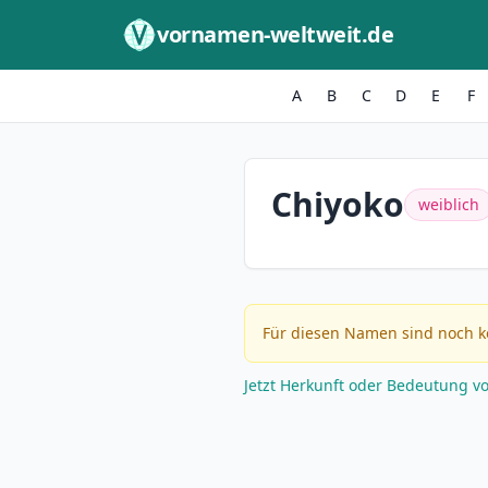
Zum Inhalt springen
vornamen-weltweit.de
A
B
C
D
E
F
Chiyoko
weiblich
Für diesen Namen sind noch k
Jetzt Herkunft oder Bedeutung v