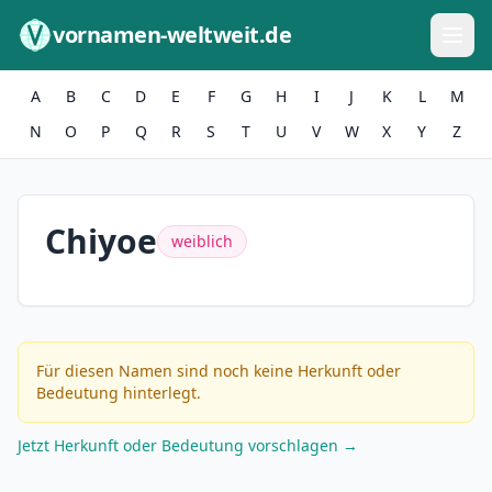
Zum Inhalt springen
vornamen-weltweit.de
A
B
C
D
E
F
G
H
I
J
K
L
M
N
O
P
Q
R
S
T
U
V
W
X
Y
Z
Chiyoe
weiblich
Für diesen Namen sind noch keine Herkunft oder
Bedeutung hinterlegt.
Jetzt Herkunft oder Bedeutung vorschlagen →