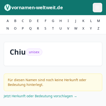
Zum Inhalt springen
vornamen-weltweit.de
A
B
C
D
E
F
G
H
I
J
K
L
M
N
O
P
Q
R
S
T
U
V
W
X
Y
Z
Chiu
unisex
Für diesen Namen sind noch keine Herkunft oder
Bedeutung hinterlegt.
Jetzt Herkunft oder Bedeutung vorschlagen →