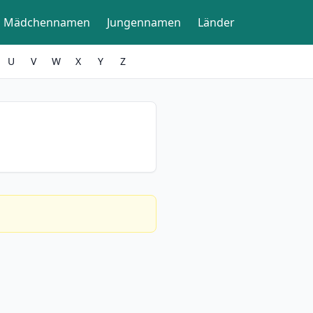
Mädchennamen
Jungennamen
Länder
U
V
W
X
Y
Z