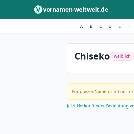
Zum Inhalt springen
vornamen-weltweit.de
A
B
C
D
E
F
Chiseko
weiblich
Für diesen Namen sind noch k
Jetzt Herkunft oder Bedeutung v