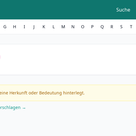
Suche
G
H
I
J
K
L
M
N
O
P
Q
R
S
T
eine Herkunft oder Bedeutung hinterlegt.
orschlagen →