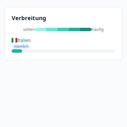
Verbreitung
selten
häufig
Italien
männlich