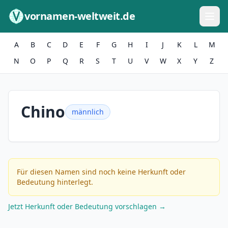
Zum Inhalt springen
vornamen-weltweit.de
A
B
C
D
E
F
G
H
I
J
K
L
M
N
O
P
Q
R
S
T
U
V
W
X
Y
Z
Chino
männlich
Für diesen Namen sind noch keine Herkunft oder
Bedeutung hinterlegt.
Jetzt Herkunft oder Bedeutung vorschlagen →