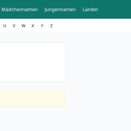
Mädchennamen
Jungennamen
Länder
U
V
W
X
Y
Z