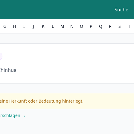
Suche
G
H
I
J
K
L
M
N
O
P
Q
R
S
T
Chinhua
eine Herkunft oder Bedeutung hinterlegt.
orschlagen →