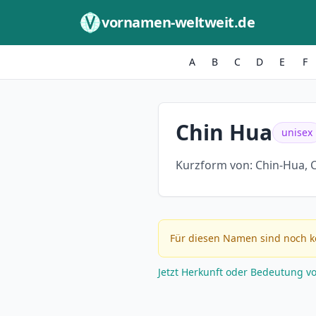
Zum Inhalt springen
vornamen-weltweit.de
A
B
C
D
E
F
Chin Hua
unisex
Kurzform von:
Chin-Hua, 
Für diesen Namen sind noch k
Jetzt Herkunft oder Bedeutung v