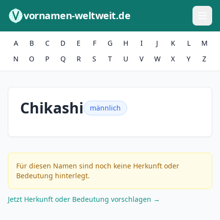
Zum Inhalt springen
vornamen-weltweit.de
A
B
C
D
E
F
G
H
I
J
K
L
M
N
O
P
Q
R
S
T
U
V
W
X
Y
Z
Chikashi
männlich
Für diesen Namen sind noch keine Herkunft oder
Bedeutung hinterlegt.
Jetzt Herkunft oder Bedeutung vorschlagen →