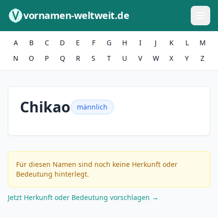
Zum Inhalt springen
vornamen-weltweit.de
A
B
C
D
E
F
G
H
I
J
K
L
M
N
O
P
Q
R
S
T
U
V
W
X
Y
Z
Chikao
männlich
Für diesen Namen sind noch keine Herkunft oder
Bedeutung hinterlegt.
Jetzt Herkunft oder Bedeutung vorschlagen →