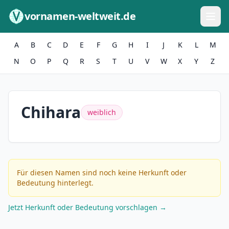
Zum Inhalt springen
vornamen-weltweit.de
A
B
C
D
E
F
G
H
I
J
K
L
M
N
O
P
Q
R
S
T
U
V
W
X
Y
Z
Chihara
weiblich
Für diesen Namen sind noch keine Herkunft oder
Bedeutung hinterlegt.
Jetzt Herkunft oder Bedeutung vorschlagen →