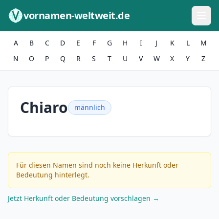
Zum Inhalt springen
vornamen-weltweit.de
A
B
C
D
E
F
G
H
I
J
K
L
M
N
O
P
Q
R
S
T
U
V
W
X
Y
Z
Chiaro
männlich
Für diesen Namen sind noch keine Herkunft oder
Bedeutung hinterlegt.
Jetzt Herkunft oder Bedeutung vorschlagen →