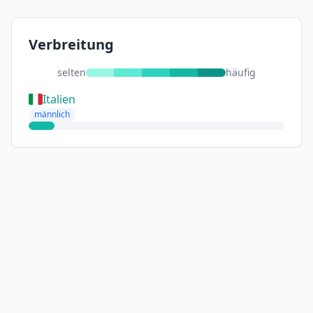
Verbreitung
selten
häufig
Italien
männlich