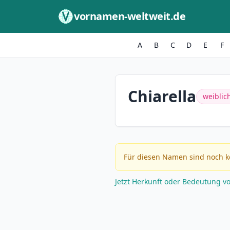
Zum Inhalt springen
vornamen-weltweit.de
A
B
C
D
E
F
Chiarella
weiblic
Für diesen Namen sind noch k
Jetzt Herkunft oder Bedeutung v