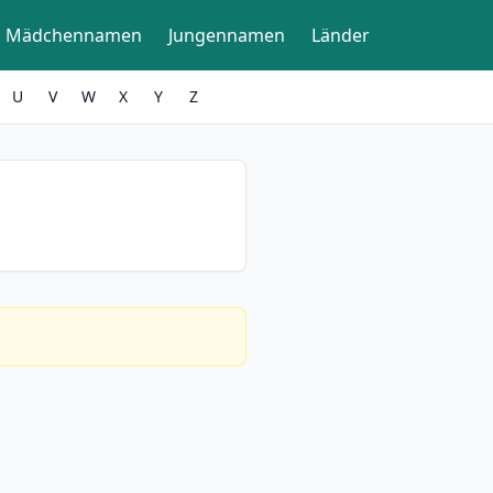
Mädchennamen
Jungennamen
Länder
U
V
W
X
Y
Z