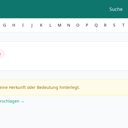
Suche
G
H
I
J
K
L
M
N
O
P
Q
R
S
T
h
eine Herkunft oder Bedeutung hinterlegt.
orschlagen →