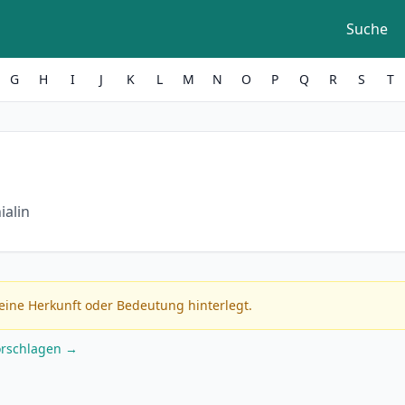
Suche
G
H
I
J
K
L
M
N
O
P
Q
R
S
T
ialin
eine Herkunft oder Bedeutung hinterlegt.
orschlagen →