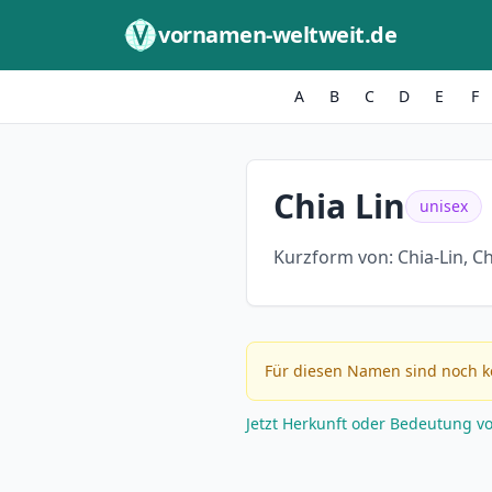
Zum Inhalt springen
vornamen-weltweit.de
A
B
C
D
E
F
Chia Lin
unisex
Kurzform von:
Chia-Lin, Ch
Für diesen Namen sind noch k
Jetzt Herkunft oder Bedeutung v