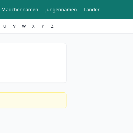
Mädchennamen
Jungennamen
Länder
U
V
W
X
Y
Z