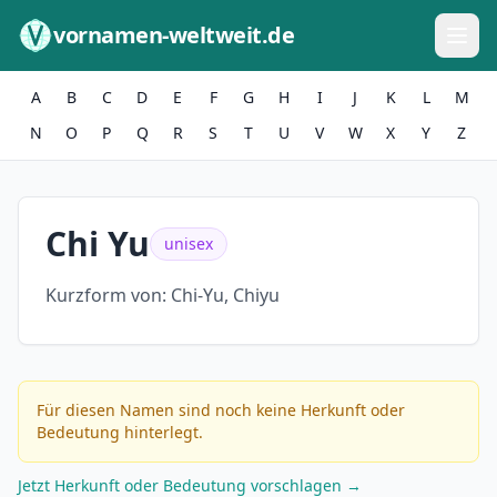
Zum Inhalt springen
vornamen-weltweit.de
A
B
C
D
E
F
G
H
I
J
K
L
M
N
O
P
Q
R
S
T
U
V
W
X
Y
Z
Chi Yu
unisex
Kurzform von:
Chi-Yu, Chiyu
Für diesen Namen sind noch keine Herkunft oder
Bedeutung hinterlegt.
Jetzt Herkunft oder Bedeutung vorschlagen →