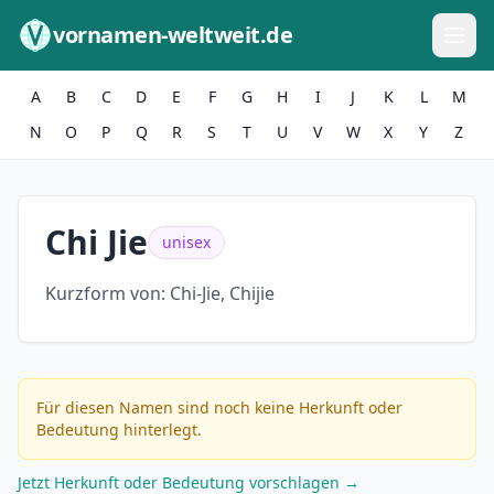
Zum Inhalt springen
vornamen-weltweit.de
A
B
C
D
E
F
G
H
I
J
K
L
M
N
O
P
Q
R
S
T
U
V
W
X
Y
Z
Chi Jie
unisex
Kurzform von:
Chi-Jie, Chijie
Für diesen Namen sind noch keine Herkunft oder
Bedeutung hinterlegt.
Jetzt Herkunft oder Bedeutung vorschlagen →