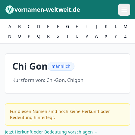
Zum Inhalt springen
vornamen-weltweit.de
A
B
C
D
E
F
G
H
I
J
K
L
M
N
O
P
Q
R
S
T
U
V
W
X
Y
Z
Chi Gon
männlich
Kurzform von:
Chi-Gon, Chigon
Für diesen Namen sind noch keine Herkunft oder
Bedeutung hinterlegt.
Jetzt Herkunft oder Bedeutung vorschlagen →