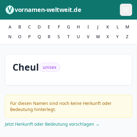
Zum Inhalt springen
vornamen-weltweit.de
A
B
C
D
E
F
G
H
I
J
K
L
M
N
O
P
Q
R
S
T
U
V
W
X
Y
Z
Cheul
unisex
Für diesen Namen sind noch keine Herkunft oder
Bedeutung hinterlegt.
Jetzt Herkunft oder Bedeutung vorschlagen →