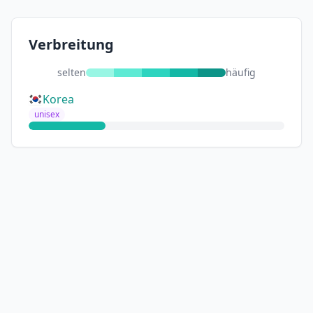
Verbreitung
selten
häufig
Korea
unisex