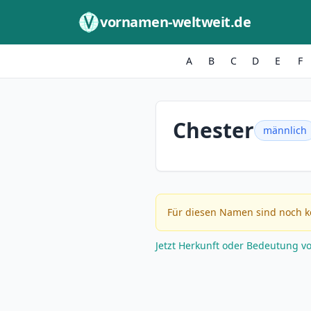
Zum Inhalt springen
vornamen-weltweit.de
A
B
C
D
E
F
Chester
männlich
Für diesen Namen sind noch k
Jetzt Herkunft oder Bedeutung v