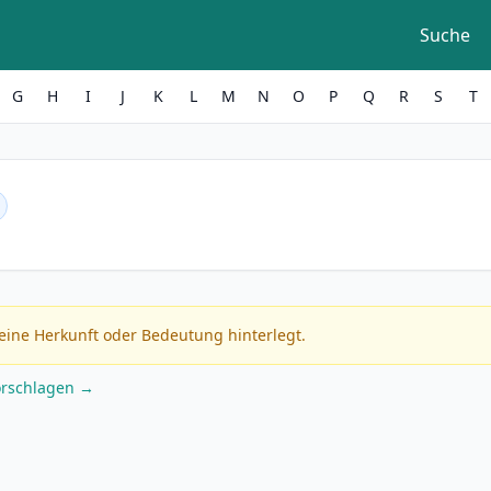
Suche
G
H
I
J
K
L
M
N
O
P
Q
R
S
T
eine Herkunft oder Bedeutung hinterlegt.
orschlagen →