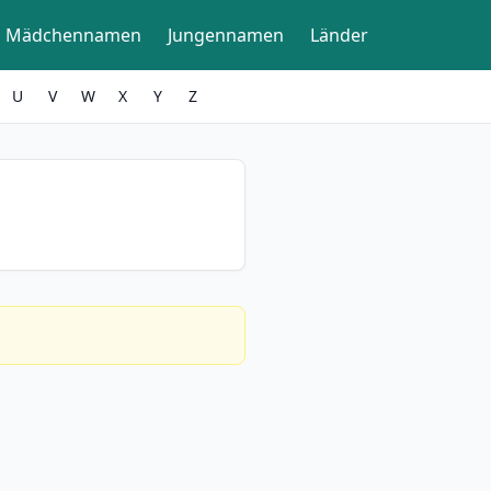
Mädchennamen
Jungennamen
Länder
U
V
W
X
Y
Z