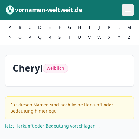
Zum Inhalt springen
vornamen-weltweit.de
A
B
C
D
E
F
G
H
I
J
K
L
M
N
O
P
Q
R
S
T
U
V
W
X
Y
Z
Cheryl
weiblich
Für diesen Namen sind noch keine Herkunft oder
Bedeutung hinterlegt.
Jetzt Herkunft oder Bedeutung vorschlagen →