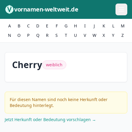
Zum Inhalt springen
vornamen-weltweit.de
A
B
C
D
E
F
G
H
I
J
K
L
M
N
O
P
Q
R
S
T
U
V
W
X
Y
Z
Cherry
weiblich
Für diesen Namen sind noch keine Herkunft oder
Bedeutung hinterlegt.
Jetzt Herkunft oder Bedeutung vorschlagen →