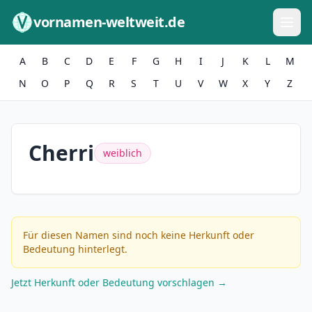
Zum Inhalt springen
vornamen-weltweit.de
A
B
C
D
E
F
G
H
I
J
K
L
M
N
O
P
Q
R
S
T
U
V
W
X
Y
Z
Cherri
weiblich
Für diesen Namen sind noch keine Herkunft oder
Bedeutung hinterlegt.
Jetzt Herkunft oder Bedeutung vorschlagen →