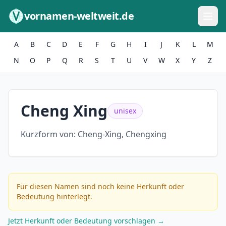
Zum Inhalt springen
vornamen-weltweit.de
A
B
C
D
E
F
G
H
I
J
K
L
M
N
O
P
Q
R
S
T
U
V
W
X
Y
Z
Cheng Xing
unisex
Kurzform von:
Cheng-Xing, Chengxing
Für diesen Namen sind noch keine Herkunft oder
Bedeutung hinterlegt.
Jetzt Herkunft oder Bedeutung vorschlagen →