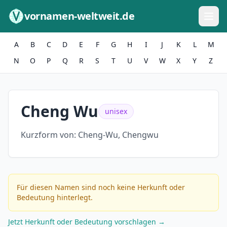
Zum Inhalt springen
vornamen-weltweit.de
A
B
C
D
E
F
G
H
I
J
K
L
M
N
O
P
Q
R
S
T
U
V
W
X
Y
Z
Cheng Wu
unisex
Kurzform von:
Cheng-Wu, Chengwu
Für diesen Namen sind noch keine Herkunft oder
Bedeutung hinterlegt.
Jetzt Herkunft oder Bedeutung vorschlagen →