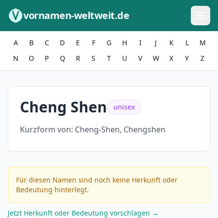
Zum Inhalt springen
vornamen-weltweit.de
A
B
C
D
E
F
G
H
I
J
K
L
M
N
O
P
Q
R
S
T
U
V
W
X
Y
Z
Cheng Shen
unisex
Kurzform von:
Cheng-Shen, Chengshen
Für diesen Namen sind noch keine Herkunft oder
Bedeutung hinterlegt.
Jetzt Herkunft oder Bedeutung vorschlagen →