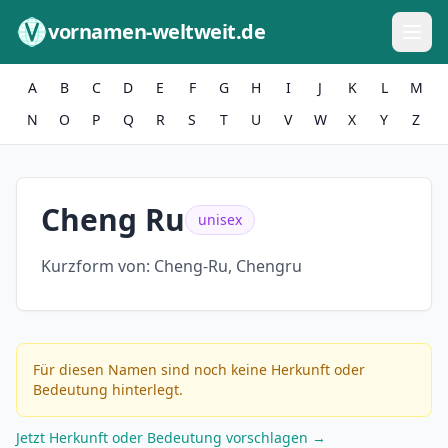
Zum Inhalt springen
vornamen-weltweit.de
A
B
C
D
E
F
G
H
I
J
K
L
M
N
O
P
Q
R
S
T
U
V
W
X
Y
Z
Cheng Ru
unisex
Kurzform von:
Cheng-Ru, Chengru
Für diesen Namen sind noch keine Herkunft oder
Bedeutung hinterlegt.
Jetzt Herkunft oder Bedeutung vorschlagen →