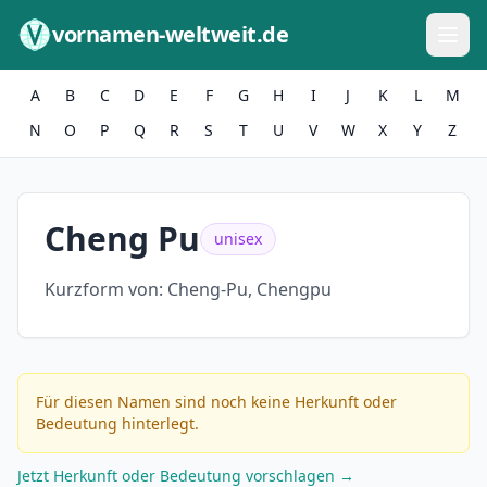
Zum Inhalt springen
vornamen-weltweit.de
A
B
C
D
E
F
G
H
I
J
K
L
M
N
O
P
Q
R
S
T
U
V
W
X
Y
Z
Cheng Pu
unisex
Kurzform von:
Cheng-Pu, Chengpu
Für diesen Namen sind noch keine Herkunft oder
Bedeutung hinterlegt.
Jetzt Herkunft oder Bedeutung vorschlagen →