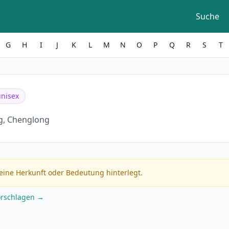
Suche
G
H
I
J
K
L
M
N
O
P
Q
R
S
T
unisex
, Chenglong
eine Herkunft oder Bedeutung hinterlegt.
orschlagen →