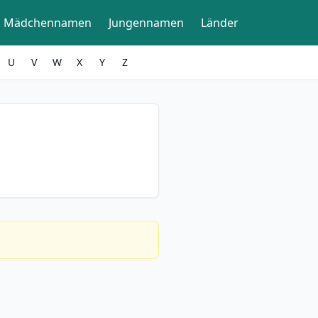
Mädchennamen
Jungennamen
Länder
U
V
W
X
Y
Z