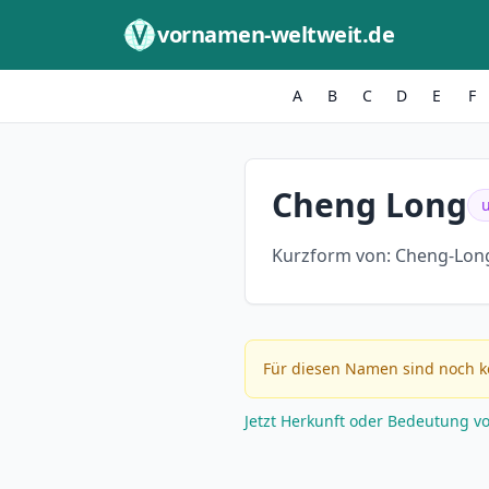
Zum Inhalt springen
vornamen-weltweit.de
A
B
C
D
E
F
Cheng Long
Kurzform von:
Cheng-Long
Für diesen Namen sind noch k
Jetzt Herkunft oder Bedeutung v