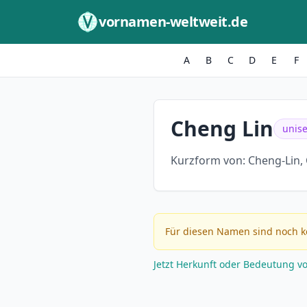
Zum Inhalt springen
vornamen-weltweit.de
A
B
C
D
E
F
Cheng Lin
unis
Kurzform von:
Cheng-Lin, 
Für diesen Namen sind noch k
Jetzt Herkunft oder Bedeutung v