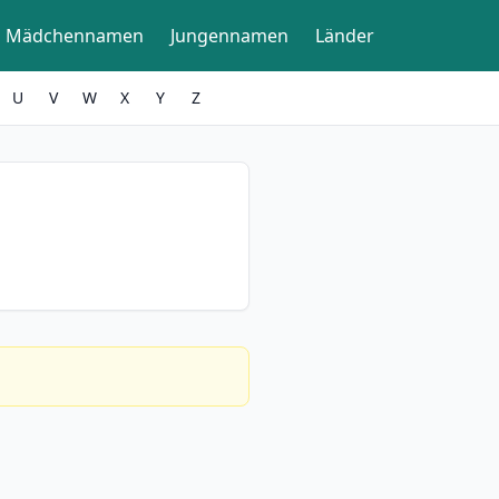
Mädchennamen
Jungennamen
Länder
U
V
W
X
Y
Z