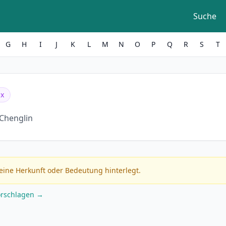
Suche
G
H
I
J
K
L
M
N
O
P
Q
R
S
T
ex
Chenglin
eine Herkunft oder Bedeutung hinterlegt.
orschlagen →