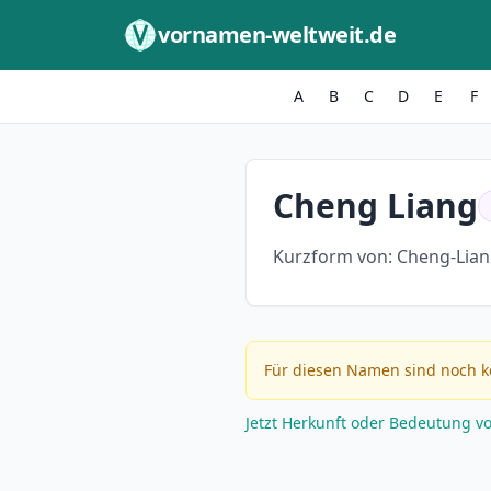
Zum Inhalt springen
vornamen-weltweit.de
A
B
C
D
E
F
Cheng Liang
Kurzform von:
Cheng-Lian
Für diesen Namen sind noch k
Jetzt Herkunft oder Bedeutung v