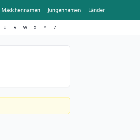
Mädchennamen
Jungennamen
Länder
U
V
W
X
Y
Z