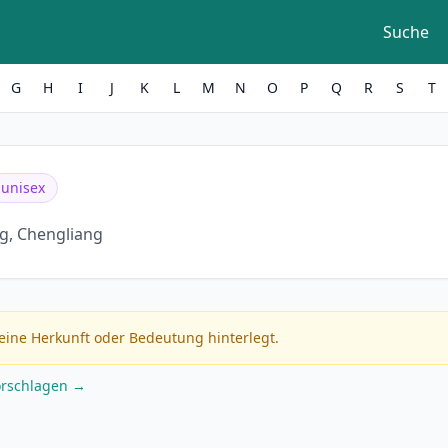
Suche
G
H
I
J
K
L
M
N
O
P
Q
R
S
T
unisex
g, Chengliang
eine Herkunft oder Bedeutung hinterlegt.
orschlagen →