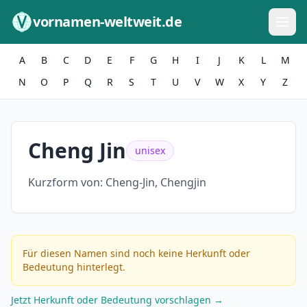
Zum Inhalt springen
vornamen-weltweit.de
A
B
C
D
E
F
G
H
I
J
K
L
M
N
O
P
Q
R
S
T
U
V
W
X
Y
Z
Cheng Jin
unisex
Kurzform von:
Cheng-Jin, Chengjin
Für diesen Namen sind noch keine Herkunft oder
Bedeutung hinterlegt.
Jetzt Herkunft oder Bedeutung vorschlagen →