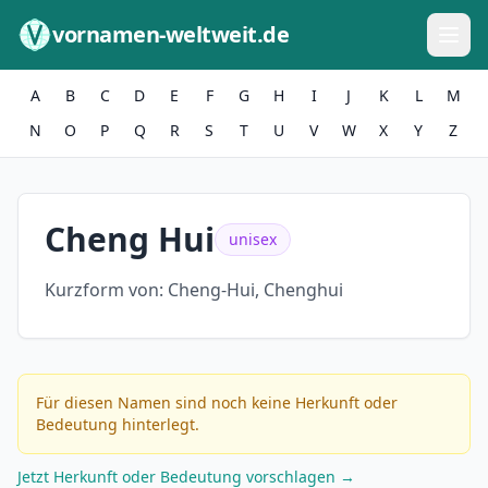
Zum Inhalt springen
vornamen-weltweit.de
A
B
C
D
E
F
G
H
I
J
K
L
M
N
O
P
Q
R
S
T
U
V
W
X
Y
Z
Cheng Hui
unisex
Kurzform von:
Cheng-Hui, Chenghui
Für diesen Namen sind noch keine Herkunft oder
Bedeutung hinterlegt.
Jetzt Herkunft oder Bedeutung vorschlagen →