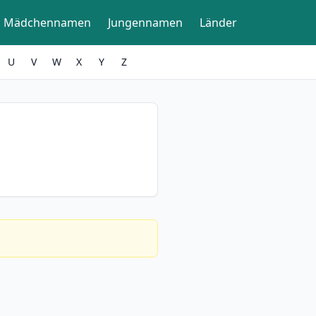
Mädchennamen
Jungennamen
Länder
U
V
W
X
Y
Z