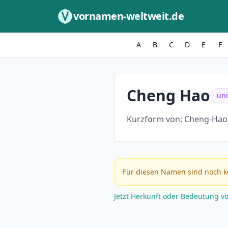
Zum Inhalt springen
vornamen-weltweit.de
A
B
C
D
E
F
Cheng Hao
uni
Kurzform von:
Cheng-Hao
Für diesen Namen sind noch k
Jetzt Herkunft oder Bedeutung v