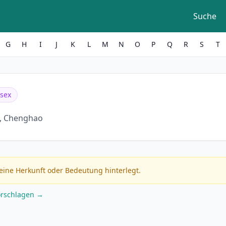
Suche
G
H
I
J
K
L
M
N
O
P
Q
R
S
T
sex
, Chenghao
eine Herkunft oder Bedeutung hinterlegt.
orschlagen →