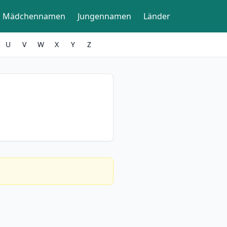
Mädchennamen
Jungennamen
Länder
U
V
W
X
Y
Z