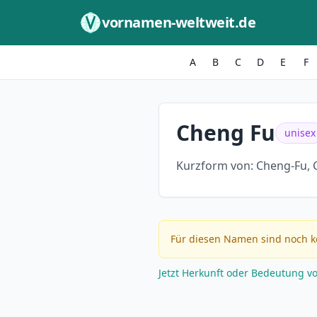
Zum Inhalt springen
vornamen-weltweit.de
A
B
C
D
E
F
Cheng Fu
unisex
Kurzform von:
Cheng-Fu, 
Für diesen Namen sind noch k
Jetzt Herkunft oder Bedeutung v