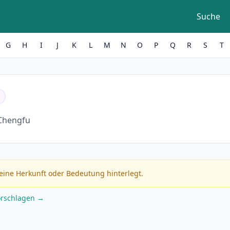
Suche
G
H
I
J
K
L
M
N
O
P
Q
R
S
T
Chengfu
eine Herkunft oder Bedeutung hinterlegt.
orschlagen →