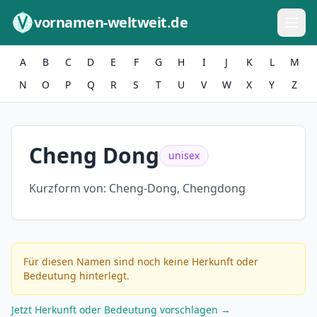
Zum Inhalt springen
vornamen-weltweit.de
A
B
C
D
E
F
G
H
I
J
K
L
M
N
O
P
Q
R
S
T
U
V
W
X
Y
Z
Cheng Dong
unisex
Kurzform von:
Cheng-Dong, Chengdong
Für diesen Namen sind noch keine Herkunft oder
Bedeutung hinterlegt.
Jetzt Herkunft oder Bedeutung vorschlagen →