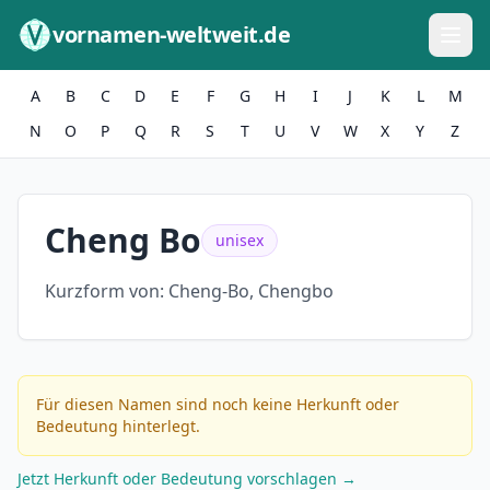
Zum Inhalt springen
vornamen-weltweit.de
A
B
C
D
E
F
G
H
I
J
K
L
M
N
O
P
Q
R
S
T
U
V
W
X
Y
Z
Cheng Bo
unisex
Kurzform von:
Cheng-Bo, Chengbo
Für diesen Namen sind noch keine Herkunft oder
Bedeutung hinterlegt.
Jetzt Herkunft oder Bedeutung vorschlagen →