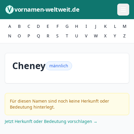
Zum Inhalt springen
vornamen-weltweit.de
A
B
C
D
E
F
G
H
I
J
K
L
M
N
O
P
Q
R
S
T
U
V
W
X
Y
Z
Cheney
männlich
Für diesen Namen sind noch keine Herkunft oder
Bedeutung hinterlegt.
Jetzt Herkunft oder Bedeutung vorschlagen →