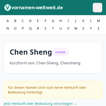
Zum Inhalt springen
vornamen-weltweit.de
A
B
C
D
E
F
G
H
I
J
K
L
M
N
O
P
Q
R
S
T
U
V
W
X
Y
Z
Chen Sheng
unisex
Kurzform von:
Chen-Sheng, Chensheng
Für diesen Namen sind noch keine Herkunft oder
Bedeutung hinterlegt.
Jetzt Herkunft oder Bedeutung vorschlagen →