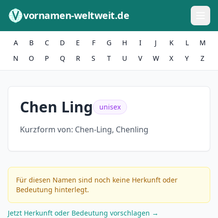
Zum Inhalt springen
vornamen-weltweit.de
A
B
C
D
E
F
G
H
I
J
K
L
M
N
O
P
Q
R
S
T
U
V
W
X
Y
Z
Chen Ling
unisex
Kurzform von:
Chen-Ling, Chenling
Für diesen Namen sind noch keine Herkunft oder
Bedeutung hinterlegt.
Jetzt Herkunft oder Bedeutung vorschlagen →