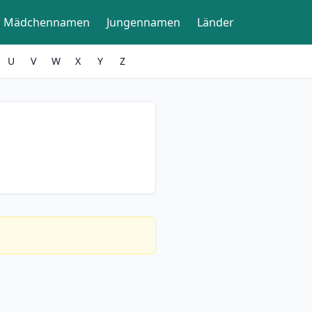
Mädchennamen
Jungennamen
Länder
U
V
W
X
Y
Z