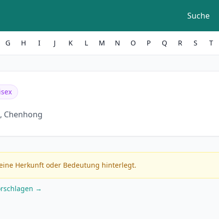
Suche
G
H
I
J
K
L
M
N
O
P
Q
R
S
T
isex
, Chenhong
eine Herkunft oder Bedeutung hinterlegt.
orschlagen →