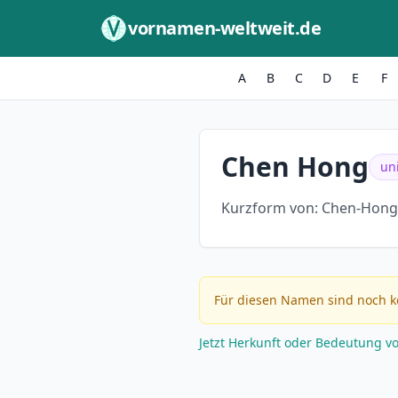
Zum Inhalt springen
vornamen-weltweit.de
A
B
C
D
E
F
Chen Hong
un
Kurzform von:
Chen-Hong
Für diesen Namen sind noch k
Jetzt Herkunft oder Bedeutung v