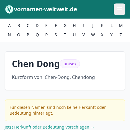
Zum Inhalt springen
vornamen-weltweit.de
A
B
C
D
E
F
G
H
I
J
K
L
M
N
O
P
Q
R
S
T
U
V
W
X
Y
Z
Chen Dong
unisex
Kurzform von:
Chen-Dong, Chendong
Für diesen Namen sind noch keine Herkunft oder
Bedeutung hinterlegt.
Jetzt Herkunft oder Bedeutung vorschlagen →