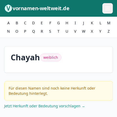
Zum Inhalt springen
vornamen-weltweit.de
A
B
C
D
E
F
G
H
I
J
K
L
M
N
O
P
Q
R
S
T
U
V
W
X
Y
Z
Chayah
weiblich
Für diesen Namen sind noch keine Herkunft oder
Bedeutung hinterlegt.
Jetzt Herkunft oder Bedeutung vorschlagen →