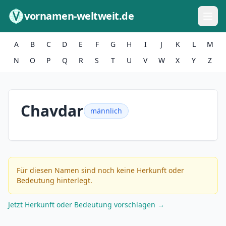
Zum Inhalt springen
vornamen-weltweit.de
A
B
C
D
E
F
G
H
I
J
K
L
M
N
O
P
Q
R
S
T
U
V
W
X
Y
Z
Chavdar
männlich
Für diesen Namen sind noch keine Herkunft oder
Bedeutung hinterlegt.
Jetzt Herkunft oder Bedeutung vorschlagen →