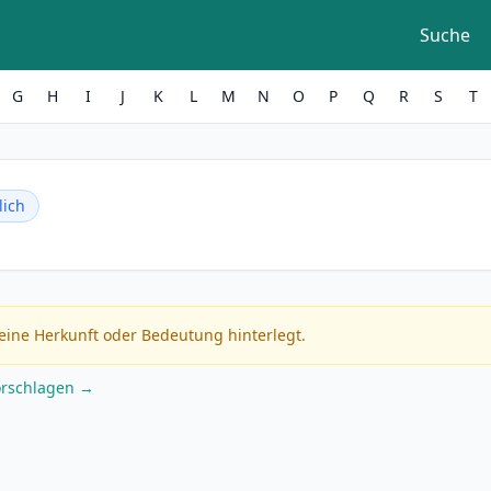
Suche
G
H
I
J
K
L
M
N
O
P
Q
R
S
T
ich
eine Herkunft oder Bedeutung hinterlegt.
orschlagen →