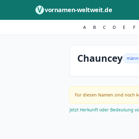
Zum Inhalt springen
vornamen-weltweit.de
A
B
C
D
E
F
Chauncey
männl
Für diesen Namen sind noch k
Jetzt Herkunft oder Bedeutung v