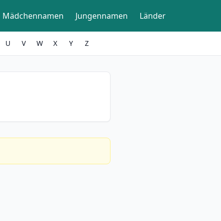
Mädchennamen
Jungennamen
Länder
U
V
W
X
Y
Z