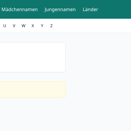
Mädchennamen
Jungennamen
Länder
U
V
W
X
Y
Z