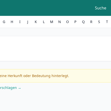
Suche
G
H
I
J
K
L
M
N
O
P
Q
R
S
T
eine Herkunft oder Bedeutung hinterlegt.
orschlagen →