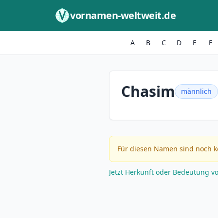
Zum Inhalt springen
vornamen-weltweit.de
A
B
C
D
E
F
Chasim
männlich
Für diesen Namen sind noch k
Jetzt Herkunft oder Bedeutung v